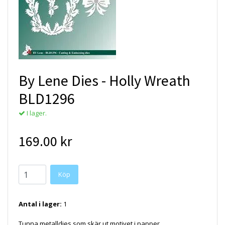
By Lene Dies - Holly Wreath
BLD1296
I lager.
169.00 kr
Antal i lager:
1
Tunna metalldies som skär ut motivet i papper