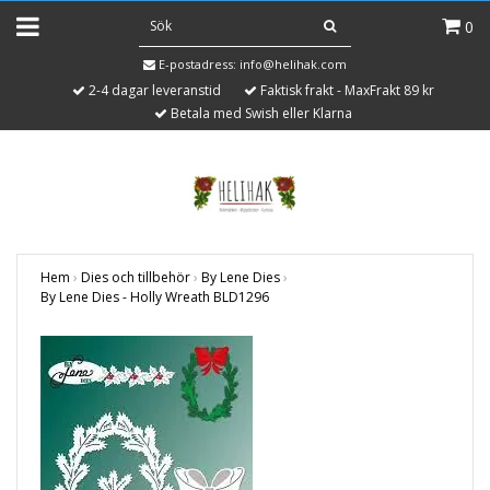
0
E-postadress:
info@helihak.com
2-4 dagar leveranstid
Faktisk frakt - MaxFrakt 89 kr
Betala med Swish eller Klarna
Hem
›
Dies och tillbehör
›
By Lene Dies
›
By Lene Dies - Holly Wreath BLD1296