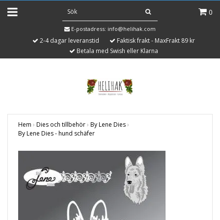
0
E-postadress:
info@helihak.com
2-4 dagar leveranstid
Faktisk frakt - MaxFrakt 89 kr
Betala med Swish eller Klarna
Hem
›
Dies och tillbehör
›
By Lene Dies
›
By Lene Dies - hund schäfer