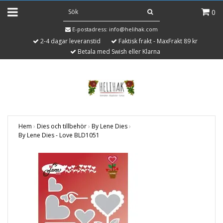
0
E-postadress:
info@helihak.com
2-4 dagar leveranstid
Faktisk frakt - MaxFrakt 89 kr
Betala med Swish eller Klarna
Hem
›
Dies och tillbehör
›
By Lene Dies
›
By Lene Dies - Love BLD1051