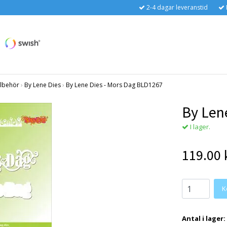
2-4 dagar leveranstid
llbehör
›
By Lene Dies
›
By Lene Dies - Mors Dag BLD1267
By Len
I lager.
119.00 
Antal i lager: