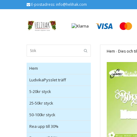
E-postadress:
info@helihak.com
Hem
›
Dies och ti
Hem
LudvikaPysslet träff
5-20kr styck
25-50kr styck
50-100kr styck
Rea upp till 30%