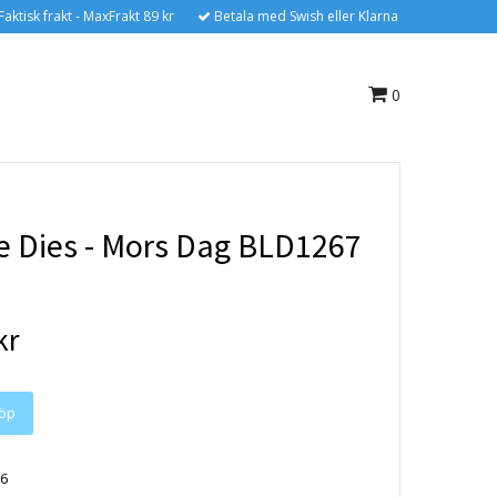
Faktisk frakt - MaxFrakt 89 kr
Betala med Swish eller Klarna
0
e Dies - Mors Dag BLD1267
kr
6