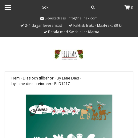
0
E-postadress:
info@helihak.com
2-4 dagar leveranstid
Faktisk frakt - MaxFrakt 89 kr
Betala med Swish eller Klarna
Hem
›
Dies och tillbehör
›
By Lene Dies
›
by Lene dies - reindeers BLD1217