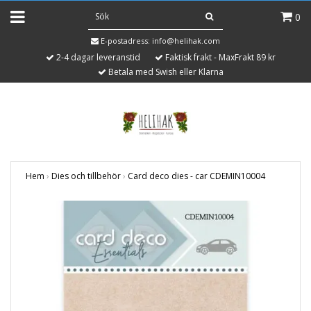
0
E-postadress:
info@helihak.com
2-4 dagar leveranstid
Faktisk frakt - MaxFrakt 89 kr
Betala med Swish eller Klarna
Hem
›
Dies och tillbehör
›
Card deco dies - car CDEMIN10004