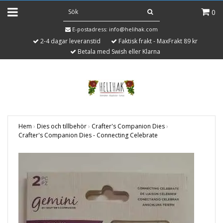
0
E-postadress:
info@helihak.com
2-4 dagar leveranstid
Faktisk frakt - MaxFrakt 89 kr
Betala med Swish eller Klarna
Hem
›
Dies och tillbehör
›
Crafter's Companion Dies
›
Crafter's Companion Dies - Connecting Celebrate