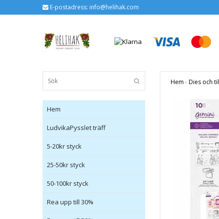
E-postadress:
info@helihak.com
Hem
›
Dies och ti
Hem
LudvikaPysslet träff
5-20kr styck
25-50kr styck
50-100kr styck
Rea upp till 30%