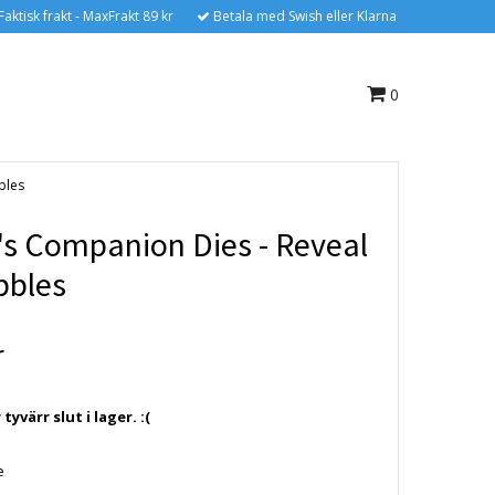
Faktisk frakt - MaxFrakt 89 kr
Betala med Swish eller Klarna
0
bles
r's Companion Dies - Reveal
bbles
r
yvärr slut i lager. :(
ie