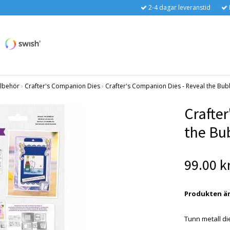
2-4 dagar leveranstid
llbehör
›
Crafter's Companion Dies
›
Crafter's Companion Dies - Reveal the Bub
Crafte
the Bu
99.00 k
Produkten är t
Tunn metall d