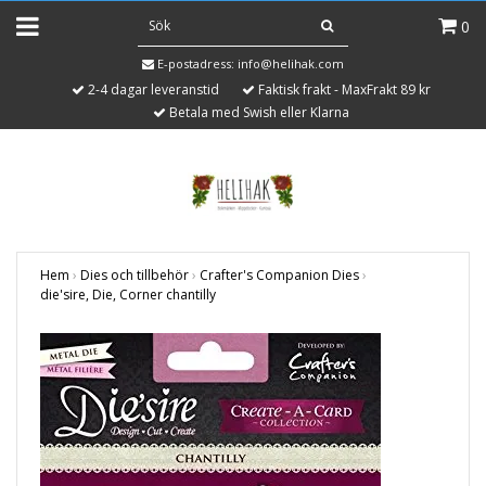
0
E-postadress:
info@helihak.com
2-4 dagar leveranstid
Faktisk frakt - MaxFrakt 89 kr
Betala med Swish eller Klarna
Hem
›
Dies och tillbehör
›
Crafter's Companion Dies
›
die'sire, Die, Corner chantilly