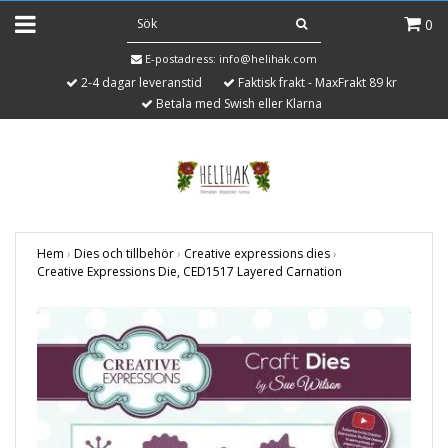
0
E-postadress:
info@helihak.com
2-4 dagar leveranstid
Faktisk frakt - MaxFrakt 89 kr
Betala med Swish eller Klarna
Hem
›
Dies och tillbehör
›
Creative expressions dies
›
Creative Expressions Die, CED1517 Layered Carnation