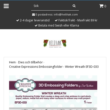
0
E-postadress:
info@helihak.com
2-4 dagar leveranstid
Faktisk frakt - MaxFrakt 89 kr
Betala med Swish eller Klarna
Hem
›
Dies och tillbehör
›
Creative Expressions Embossingfolder - Winter Wreath EF3D-033