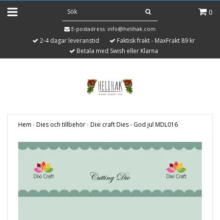
0
E-postadress:
info@helihak.com
2-4 dagar leveranstid
Faktisk frakt - MaxFrakt 89 kr
Betala med Swish eller Klarna
Hem
›
Dies och tillbehör
›
Dixi craft Dies - God jul MDL016