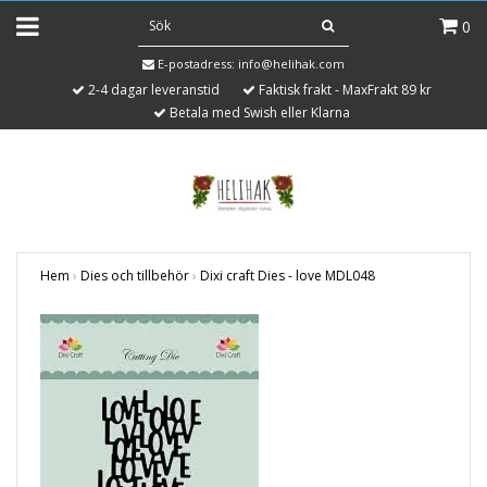
0
E-postadress:
info@helihak.com
2-4 dagar leveranstid
Faktisk frakt - MaxFrakt 89 kr
Betala med Swish eller Klarna
Hem
›
Dies och tillbehör
›
Dixi craft Dies - love MDL048