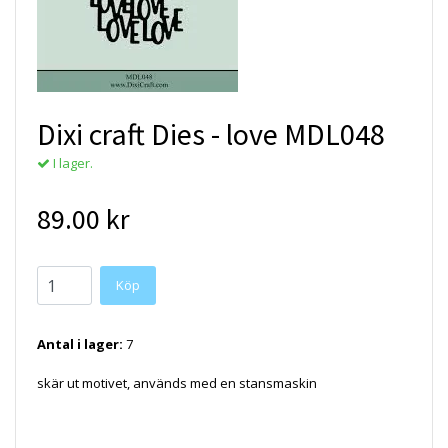
Dixi craft Dies - love MDL048
I lager.
89.00 kr
Antal i lager:
7
skär ut motivet, används med en stansmaskin