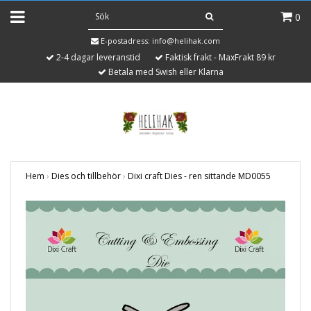
0
E-postadress:
info@helihak.com
2-4 dagar leveranstid
Faktisk frakt - MaxFrakt 89 kr
Betala med Swish eller Klarna
Hem
›
Dies och tillbehör
›
Dixi craft Dies - ren sittande MD0055