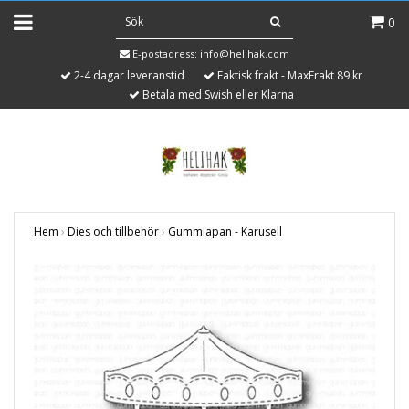
0
E-postadress:
info@helihak.com
2-4 dagar leveranstid
Faktisk frakt - MaxFrakt 89 kr
Betala med Swish eller Klarna
Hem
›
Dies och tillbehör
›
Gummiapan - Karusell