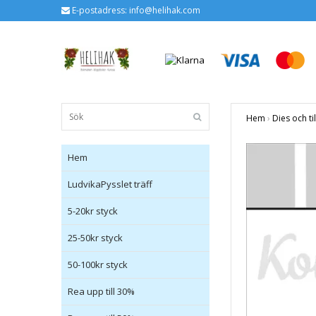
E-postadress:
info@helihak.com
Hem
›
Dies och ti
Hem
LudvikaPysslet träff
5-20kr styck
25-50kr styck
50-100kr styck
Rea upp till 30%