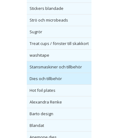
Stickers blandade
Strö och microbeads
Sugrör
Treat cups / fönster till skakkort
washitape
Stansmaskiner och tillbehör
Dies och tillbehör
Hot foil plates
Alexandra Renke
Barto design
Blandat
Anemone dies