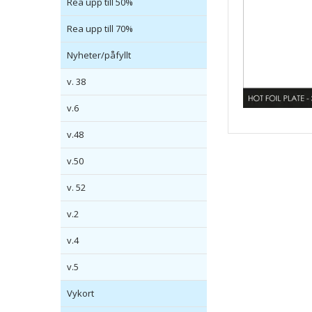
Rea upp till 50%
Rea upp till 70%
Nyheter/påfyllt
v. 38
v.6
v.48
v.50
v. 52
v.2
v.4
v.5
Vykort