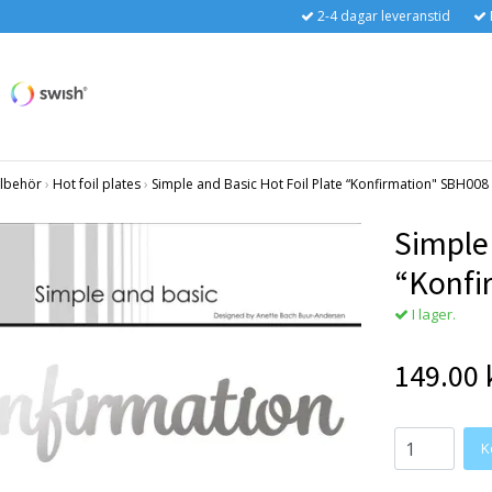
2-4 dagar leveranstid
llbehör
›
Hot foil plates
›
Simple and Basic Hot Foil Plate “Konfirmation" SBH008
Simple 
“Konfi
I lager.
149.00 