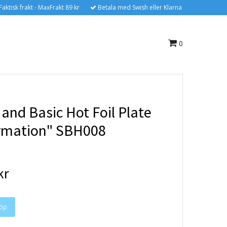
Faktisk frakt - MaxFrakt 89 kr
Betala med Swish eller Klarna
0
and Basic Hot Foil Plate
rmation" SBH008
kr