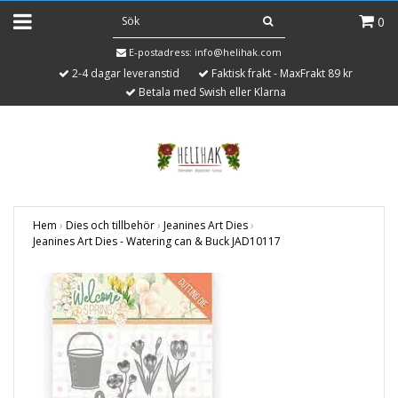
0
E-postadress:
info@helihak.com
2-4 dagar leveranstid
Faktisk frakt - MaxFrakt 89 kr
Betala med Swish eller Klarna
Hem
›
Dies och tillbehör
›
Jeanines Art Dies
›
Jeanines Art Dies - Watering can & Buck JAD10117