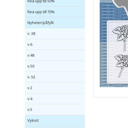
Rea upp till 50%
Rea upp till 70%
Nyheter/påfyllt
v. 38
v.6
v.48
v.50
v. 52
v.2
v.4
v.5
Vykort