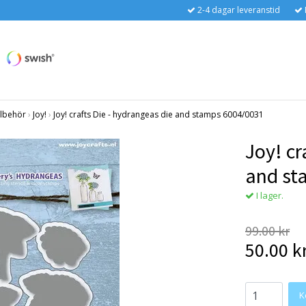
2-4 dagar leveranstid
llbehör
›
Joy!
›
Joy! crafts Die - hydrangeas die and stamps 6004/0031
Joy! cr
and st
I lager.
99.00 kr
50.00 k