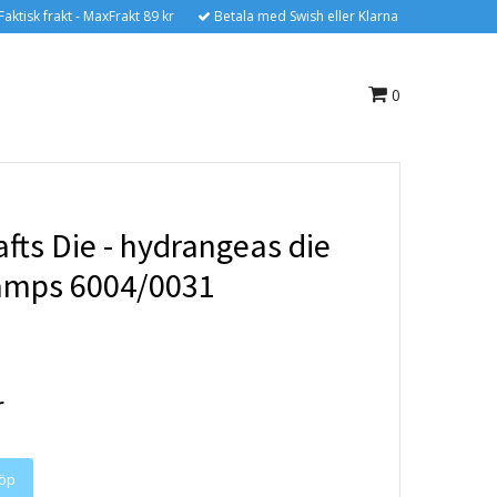
Faktisk frakt - MaxFrakt 89 kr
Betala med Swish eller Klarna
0
afts Die - hydrangeas die
amps 6004/0031
r