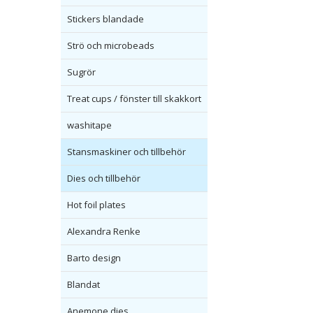
Stickers blandade
Strö och microbeads
Sugrör
Treat cups / fönster till skakkort
washitape
Stansmaskiner och tillbehör
Dies och tillbehör
Hot foil plates
Alexandra Renke
Barto design
Blandat
Anemone dies