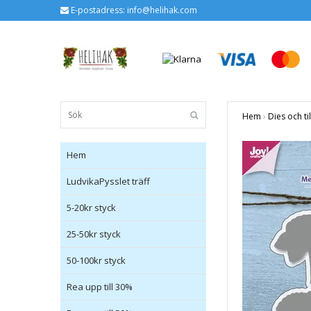
E-postadress:
info@helihak.com
Hem
›
Dies och ti
Hem
LudvikaPysslet träff
5-20kr styck
25-50kr styck
50-100kr styck
Rea upp till 30%