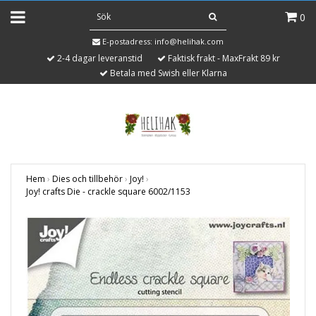
0
E-postadress:
info@helihak.com
2-4 dagar leveranstid
Faktisk frakt - MaxFrakt 89 kr
Betala med Swish eller Klarna
Hem
›
Dies och tillbehör
›
Joy!
›
Joy! crafts Die - crackle square 6002/1153