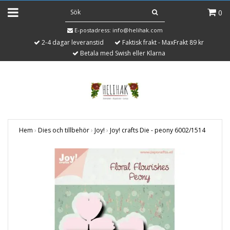
0
E-postadress:
info@helihak.com
2-4 dagar leveranstid
Faktisk frakt - MaxFrakt 89 kr
Betala med Swish eller Klarna
Hem
›
Dies och tillbehör
›
Joy!
›
Joy! crafts Die - peony 6002/1514