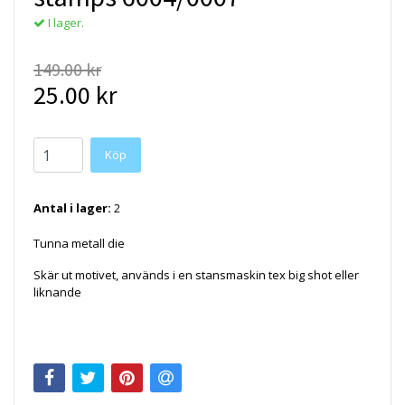
I lager.
149.00 kr
25.00 kr
Antal i lager:
2
Tunna metall die
Skär ut motivet, används i en stansmaskin tex big shot eller
liknande