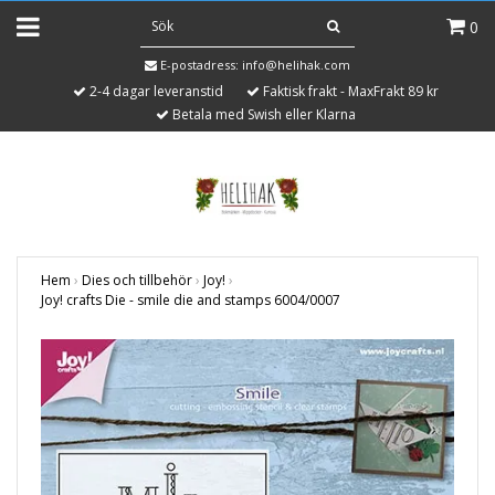
0
E-postadress:
info@helihak.com
2-4 dagar leveranstid
Faktisk frakt - MaxFrakt 89 kr
Betala med Swish eller Klarna
Hem
›
Dies och tillbehör
›
Joy!
›
Joy! crafts Die - smile die and stamps 6004/0007