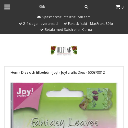
0
E-postadress:
info@helihak.com
2-4 dagar leveranstid
Faktisk frakt - MaxFrakt 89 kr
Betala med Swish eller Klarna
Hem
›
Dies och tillbehör
›
Joy!
›
Joy! crafts Dies - 6003/0012