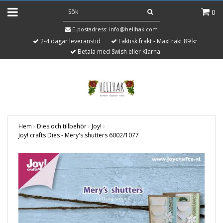
0
E-postadress:
info@helihak.com
2-4 dagar leveranstid
Faktisk frakt - MaxFrakt 89 kr
Betala med Swish eller Klarna
Hem
›
Dies och tillbehör
›
Joy!
›
Joy! crafts Dies - Mery's shutters 6002/1077