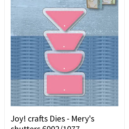
Joy! crafts Dies - Mery's
shutters 6002/1077