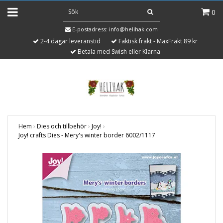
0
E-postadress:
info@helihak.com
2-4 dagar leveranstid
Faktisk frakt - MaxFrakt 89 kr
Betala med Swish eller Klarna
Hem
›
Dies och tillbehör
›
Joy!
›
Joy! crafts Dies - Mery's winter border 6002/1117