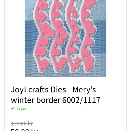
Joy! crafts Dies - Mery's
winter border 6002/1117
I lager.
139.00 kr