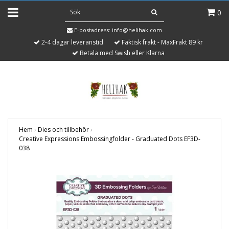
0
E-postadress:
info@helihak.com
2-4 dagar leveranstid
Faktisk frakt - MaxFrakt 89 kr
Betala med Swish eller Klarna
Hem
›
Dies och tillbehör
›
Creative Expressions Embossingfolder - Graduated Dots EF3D-
038