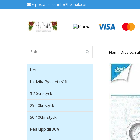
E-postadress:
info@helihak.com
Hem
›
Dies och ti
Hem
LudvikaPysslet träff
5-20kr styck
25-50kr styck
50-100kr styck
Rea upp till 30%