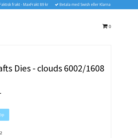
Faktisk frakt - MaxFrakt 89 kr
Betala med Swish eller Klarna
0
afts Dies - clouds 6002/1608
r
2