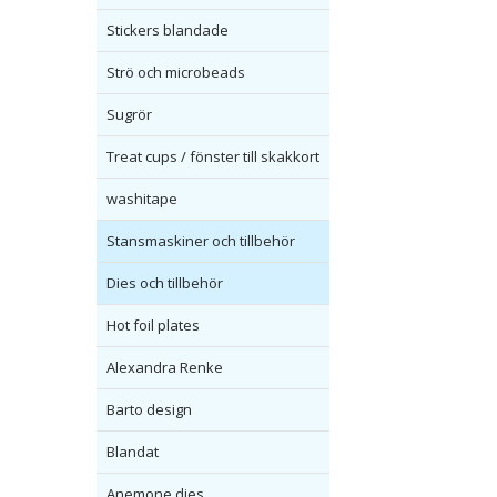
Stickers blandade
Strö och microbeads
Sugrör
Treat cups / fönster till skakkort
washitape
Stansmaskiner och tillbehör
Dies och tillbehör
Hot foil plates
Alexandra Renke
Barto design
Blandat
Anemone dies