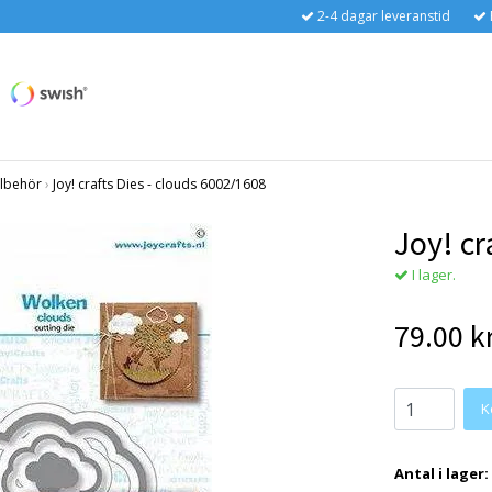
2-4 dagar leveranstid
llbehör
›
Joy! crafts Dies - clouds 6002/1608
Joy! cr
I lager.
79.00 k
Antal i lager: