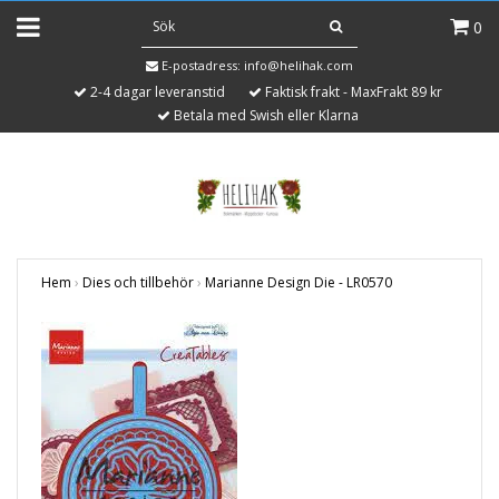
0
E-postadress:
info@helihak.com
2-4 dagar leveranstid
Faktisk frakt - MaxFrakt 89 kr
Betala med Swish eller Klarna
Hem
›
Dies och tillbehör
›
Marianne Design Die - LR0570