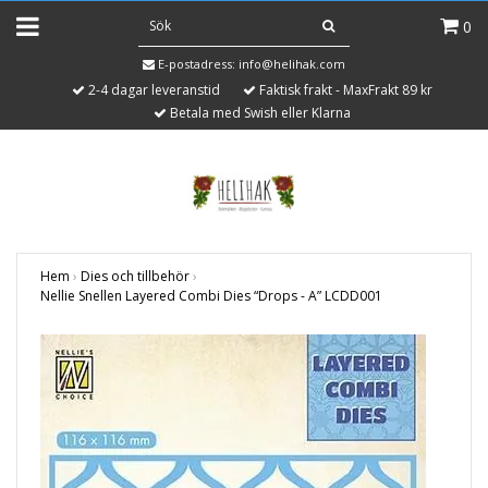
0
E-postadress:
info@helihak.com
2-4 dagar leveranstid
Faktisk frakt - MaxFrakt 89 kr
Betala med Swish eller Klarna
Hem
›
Dies och tillbehör
›
Nellie Snellen Layered Combi Dies “Drops - A” LCDD001