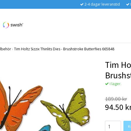
2-4 dagar leveranstid
llbehör
›
Tim Holtz Sizzix Thinlits Dies - Brushstroke Butterflies 665848
Tim Hol
Brushs
I lager.
189.00 kr
94.50 k