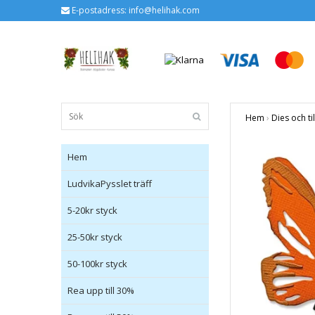
E-postadress:
info@helihak.com
Hem
›
Dies och ti
Hem
LudvikaPysslet träff
5-20kr styck
25-50kr styck
50-100kr styck
Rea upp till 30%