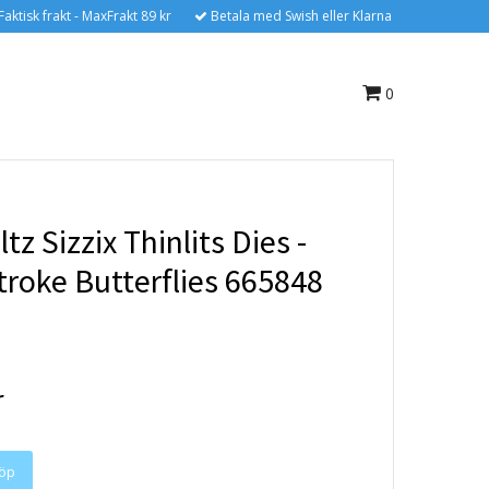
Faktisk frakt - MaxFrakt 89 kr
Betala med Swish eller Klarna
0
tz Sizzix Thinlits Dies -
troke Butterflies 665848
r