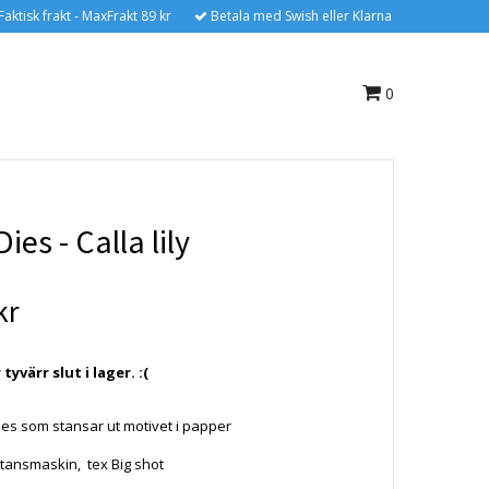
Faktisk frakt - MaxFrakt 89 kr
Betala med Swish eller Klarna
0
ies - Calla lily
kr
yvärr slut i lager. :(
es som stansar ut motivet i papper
tansmaskin, tex Big shot