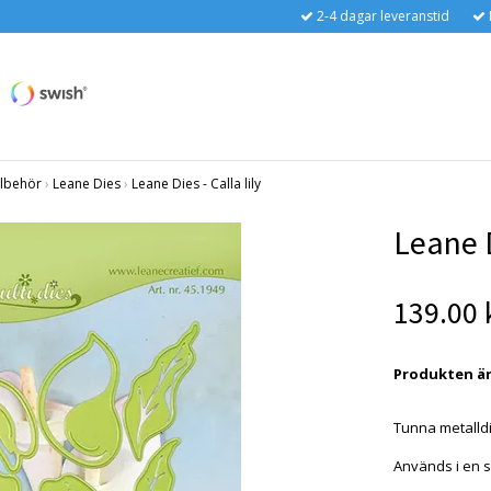
2-4 dagar leveranstid
llbehör
›
Leane Dies
›
Leane Dies - Calla lily
Leane D
139.00 
Produkten är t
Tunna metalldi
Används i en s