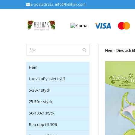
E-postadress:
info@helihak.com
Hem
›
Dies och ti
Hem
LudvikaPysslet träff
5-20kr styck
25-50kr styck
50-100kr styck
Rea upp till 30%