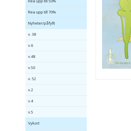
Rea upp till 50%
Rea upp till 70%
Nyheter/påfyllt
v. 38
v.6
v.48
v.50
v. 52
v.2
v.4
v.5
Vykort