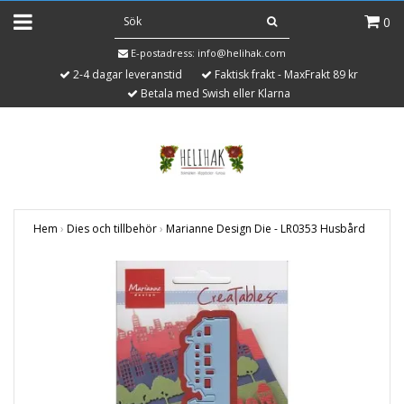
0
E-postadress:
info@helihak.com
2-4 dagar leveranstid
Faktisk frakt - MaxFrakt 89 kr
Betala med Swish eller Klarna
Hem
›
Dies och tillbehör
›
Marianne Design Die - LR0353 Husbård