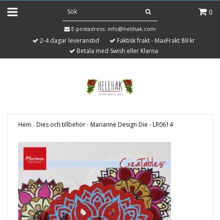
0
E-postadress:
info@helihak.com
2-4 dagar leveranstid
Faktisk frakt - MaxFrakt 89 kr
Betala med Swish eller Klarna
Hem
›
Dies och tillbehör
›
Marianne Design Die - LR0614