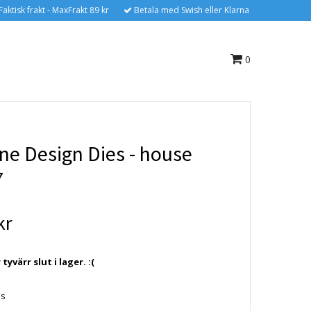
Faktisk frakt - MaxFrakt 89 kr
Betala med Swish eller Klarna
0
ne Design Dies - house
7
kr
yvärr slut i lager. :(
es