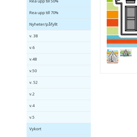
Rea upp till 50%
Rea upp till 70%
Nyheter/påfyllt
v. 38
v.6
v.48
v.50
v. 52
v.2
v.4
v.5
Vykort