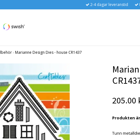
2-4 dagar leveranstid
llbehör
›
Marianne Design Dies - house CR1437
Marian
CR143
205.00 
Produkten är t
Tunn metalldi