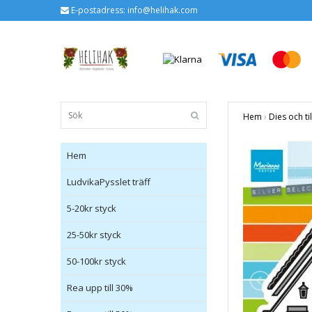
E-postadress:
info@helihak.com
Hem
›
Dies och ti
Hem
LudvikaPysslet träff
5-20kr styck
25-50kr styck
50-100kr styck
Rea upp till 30%