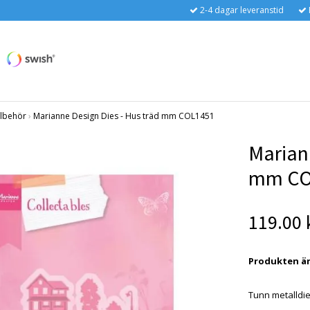
2-4 dagar leveranstid
llbehör
›
Marianne Design Dies - Hus träd mm COL1451
Marian
mm CO
119.00 
Produkten är t
Tunn metalldi