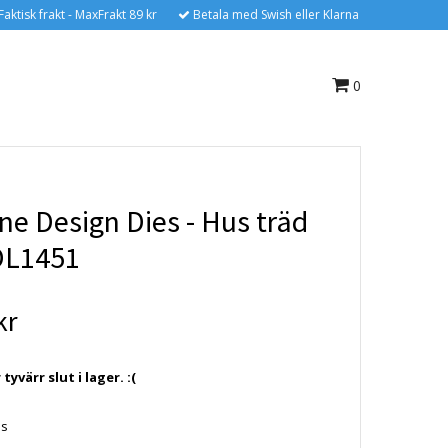
Faktisk frakt - MaxFrakt 89 kr
Betala med Swish eller Klarna
0
ne Design Dies - Hus träd
L1451
kr
yvärr slut i lager. :(
es