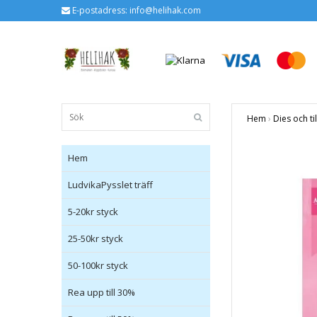
E-postadress:
info@helihak.com
Hem
›
Dies och ti
Hem
LudvikaPysslet träff
5-20kr styck
25-50kr styck
50-100kr styck
Rea upp till 30%