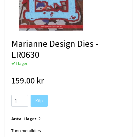
Marianne Design Dies -
LR0630
I lager.
159.00 kr
Antal i lager:
2
Tunn metalldies