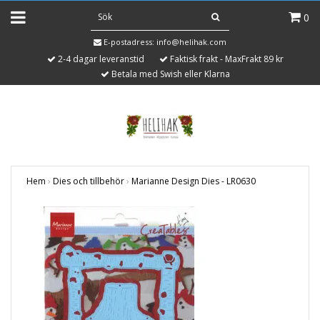
0
E-postadress:
info@helihak.com
2-4 dagar leveranstid
Faktisk frakt - MaxFrakt 89 kr
Betala med Swish eller Klarna
Hem
›
Dies och tillbehör
›
Marianne Design Dies - LR0630