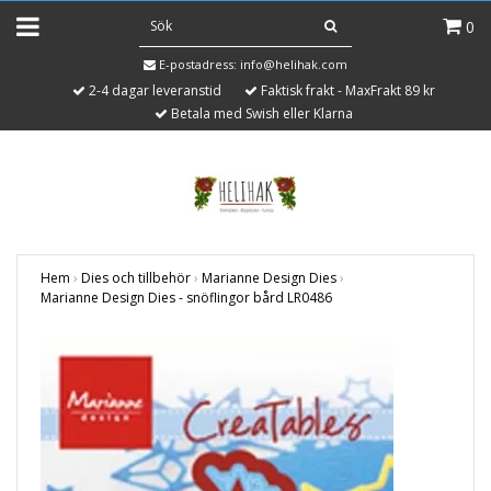
0
E-postadress:
info@helihak.com
2-4 dagar leveranstid
Faktisk frakt - MaxFrakt 89 kr
Betala med Swish eller Klarna
Hem
›
Dies och tillbehör
›
Marianne Design Dies
›
Marianne Design Dies - snöflingor bård LR0486