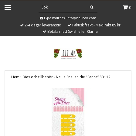
0
E-postadress:
info@helihak.com
2-4 dagar leveranstid
Faktisk frakt - MaxFrakt 89 kr
Betala med Swish eller Klarna
Hem
›
Dies och tillbehör
›
Nellie Snellen die "Fence” SD112