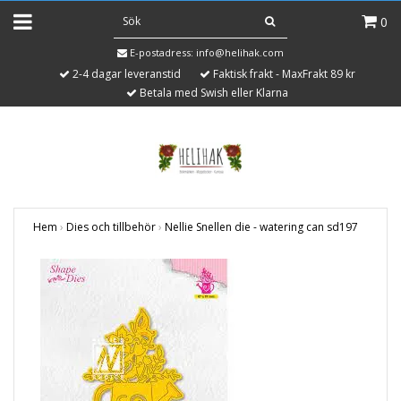
0
E-postadress:
info@helihak.com
2-4 dagar leveranstid
Faktisk frakt - MaxFrakt 89 kr
Betala med Swish eller Klarna
Hem
›
Dies och tillbehör
›
Nellie Snellen die - watering can sd197