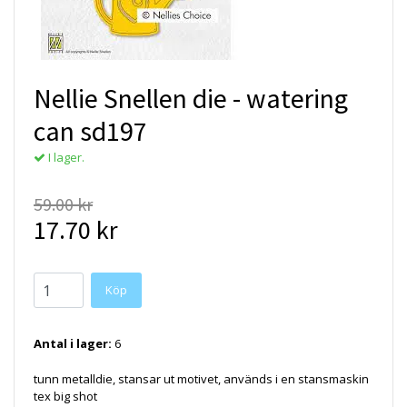
Nellie Snellen die - watering
can sd197
I lager.
59.00 kr
17.70 kr
Antal i lager:
6
tunn metalldie, stansar ut motivet, används i en stansmaskin
tex big shot