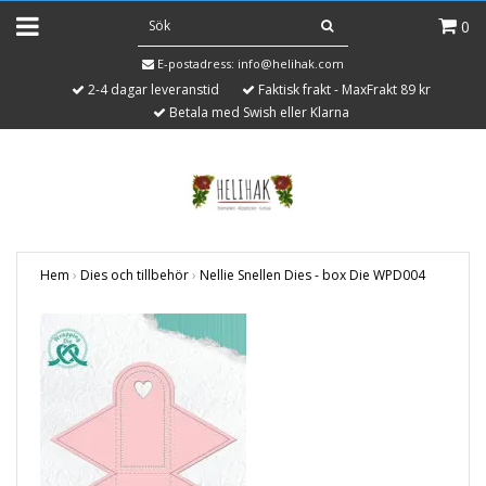
0
E-postadress:
info@helihak.com
2-4 dagar leveranstid
Faktisk frakt - MaxFrakt 89 kr
Betala med Swish eller Klarna
Hem
›
Dies och tillbehör
›
Nellie Snellen Dies - box Die WPD004