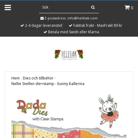
0
E-postadress:
info@helihak.com
2-4 dagar leveranstid
Faktisk frakt - MaxFrakt 89 kr
Betala med Swish eller Klarna
Hem
›
Dies och tillbehör
›
Nellie Snellen die+stamp - bunny ballerina