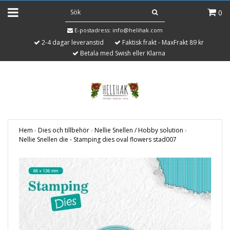
0
E-postadress:
info@helihak.com
2-4 dagar leveranstid
Faktisk frakt - MaxFrakt 89 kr
Betala med Swish eller Klarna
Hem
›
Dies och tillbehör
›
Nellie Snellen / Hobby solution
›
Nellie Snellen die - Stamping dies oval flowers stad007