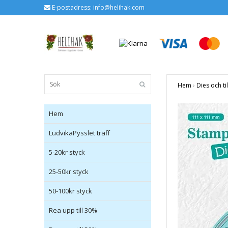
E-postadress:
info@helihak.com
Hem
›
Dies och ti
Hem
LudvikaPysslet träff
5-20kr styck
25-50kr styck
50-100kr styck
Rea upp till 30%