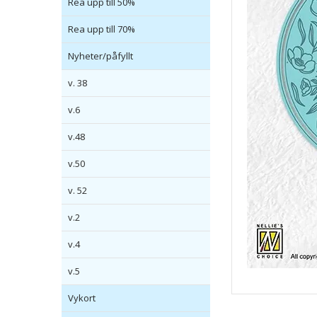
Rea upp till 50%
Rea upp till 70%
Nyheter/påfyllt
v. 38
v.6
v.48
v.50
v. 52
v.2
v.4
v.5
Vykort