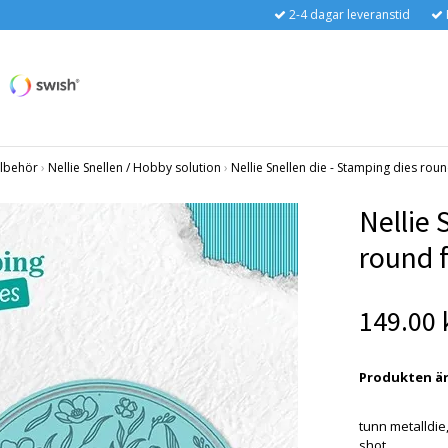
2-4 dagar leveranstid
llbehör
›
Nellie Snellen / Hobby solution
›
Nellie Snellen die - Stamping dies rou
Nellie 
round 
149.00 
Produkten är t
tunn metalldie
shot