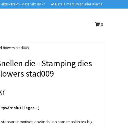
Faktisk frakt - MaxFrakt 89 kr
Betala med Swish eller Klarna
0
nd flowers stad009
Snellen die - Stamping dies
flowers stad009
kr
yvärr slut i lager. :(
, stansar ut motivet, används i en stansmaskin tex big