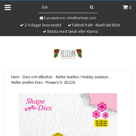
0
E-postadress:
info@helihak.com
2-4 dagar leveranstid
Faktisk frakt - MaxFrakt 89 kr
Betala med Swish eller Klarna
Hem
›
Dies och tillbehör
›
Nellie Snellen / Hobby solution
›
Nellie snellen Dies - Flowers 5- SD226