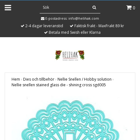
0
E-postadress:
info@helihak.com
2-4 dagar leveranstid
Faktisk frakt - MaxFrakt 89 kr
Betala med Swish eller Klarna
Hem
›
Dies och tillbehör
›
Nellie Snellen / Hobby solution
›
Nellie snellen stained glass die - shining cross sgd005