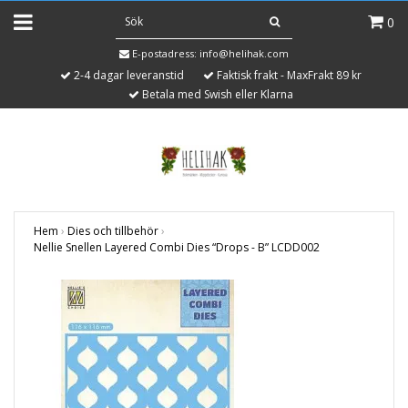
0
E-postadress:
info@helihak.com
2-4 dagar leveranstid
Faktisk frakt - MaxFrakt 89 kr
Betala med Swish eller Klarna
Hem
›
Dies och tillbehör
›
Nellie Snellen Layered Combi Dies “Drops - B” LCDD002