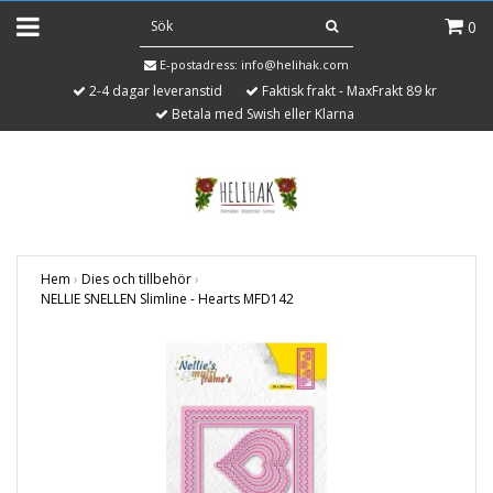
0
E-postadress:
info@helihak.com
2-4 dagar leveranstid
Faktisk frakt - MaxFrakt 89 kr
Betala med Swish eller Klarna
Hem
›
Dies och tillbehör
›
NELLIE SNELLEN Slimline - Hearts MFD142