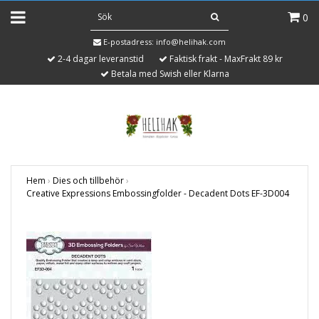
0
E-postadress:
info@helihak.com
2-4 dagar leveranstid
Faktisk frakt - MaxFrakt 89 kr
Betala med Swish eller Klarna
Hem
›
Dies och tillbehör
›
Creative Expressions Embossingfolder - Decadent Dots EF-3D004