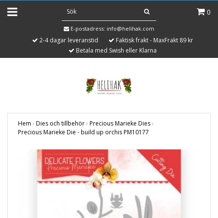
0
E-postadress:
info@helihak.com
2-4 dagar leveranstid
Faktisk frakt - MaxFrakt 89 kr
Betala med Swish eller Klarna
Hem
›
Dies och tillbehör
›
Precious Marieke Dies
›
Precious Marieke Die - build up orchis PM10177