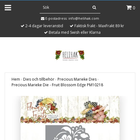
0
E-postadress:
info@helihak.com
2-4 dagar leveranstid
Faktisk frakt - MaxFrakt 89 kr
Betala med Swish eller Klarna
Hem
›
Dies och tillbehör
›
Precious Marieke Dies
›
Precious Marieke Die - Fruit Blossom Edge PM10218