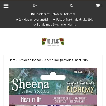
0
E-postadress:
info@helihak.com
2-4 dagar leveranstid
Faktisk frakt - MaxFrakt 89 kr
Betala med Swish eller Klarna
Hem
›
Dies och tillbehör
›
Sheena Douglass dies - heat it up